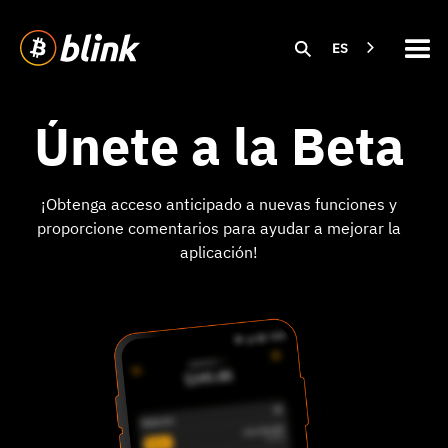
ES
Únete a la Beta
¡Obtenga acceso anticipado a nuevas funciones y
proporcione comentarios para ayudar a mejorar la
aplicación!