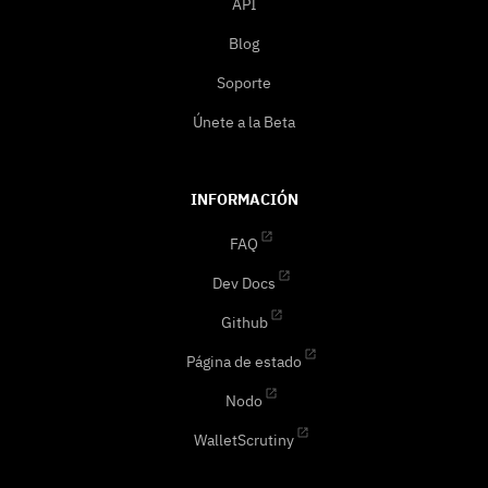
API
Blog
Soporte
Únete a la Beta
INFORMACIÓN
FAQ
Dev Docs
Github
Página de estado
Nodo
WalletScrutiny