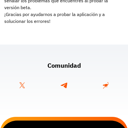
señalar los problemas que encuentres al probar la
versión beta.‍
¡Gracias por ayudarnos a probar la aplicación y a
solucionar los errores!
Comunidad