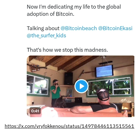
https://x.com/vryfokkenou/status/149784461135155610